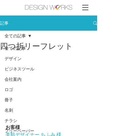
記事
全ての記事
四つ折リーフレット
全ての記事
デザイン
ビジネスツール
会社案内
ロゴ
冊子
名刺
チラシ
お客様
フリーペーパー
美肌デザイナー ちふみ 様