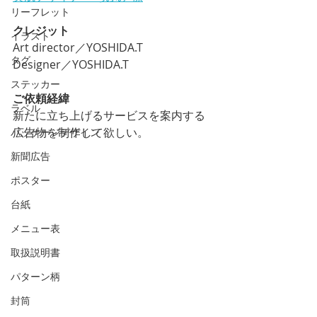
リーフレット
クレジット
イラスト
Art director／YOSHIDA.T
タグ
Designer／YOSHIDA.T
ステッカー
ご依頼経緯
ラベル
新たに立ち上げるサービスを案内する
広告物を制作して欲しい。
パッケージデザイン
新聞広告
ポスター
台紙
メニュー表
取扱説明書
パターン柄
封筒