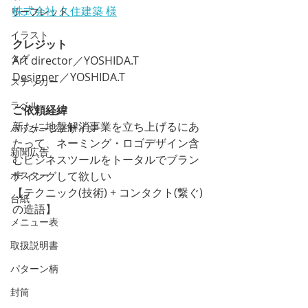
株式会社 久住建築 様
リーフレット
イラスト
クレジット
タグ
Art director／YOSHIDA.T
Designer／YOSHIDA.T
ステッカー
ラベル
ご依頼経緯
新たに地盤解消事業を立ち上げるにあ
パッケージデザイン
たって、ネーミング・ロゴデザイン含
新聞広告
むビジネスツールをトータルでブラン
ディングして欲しい
ポスター
【テクニック(技術) + コンタクト(繋ぐ)
台紙
の造語】
メニュー表
取扱説明書
パターン柄
封筒